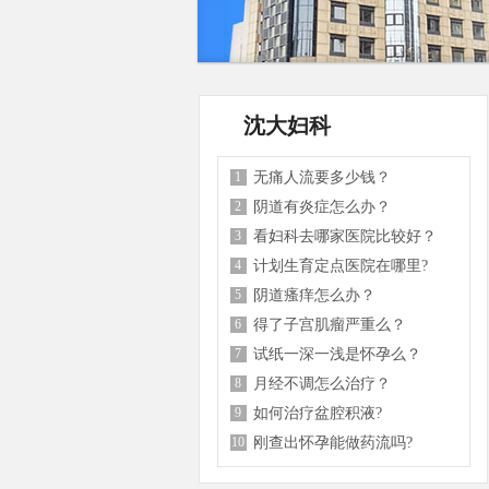
沈大妇科
1
无痛人流要多少钱？
2
阴道有炎症怎么办？
3
看妇科去哪家医院比较好？
4
计划生育定点医院在哪里?
5
阴道瘙痒怎么办？
6
得了子宫肌瘤严重么？
7
试纸一深一浅是怀孕么？
8
月经不调怎么治疗？
9
如何治疗盆腔积液?
10
刚查出怀孕能做药流吗?