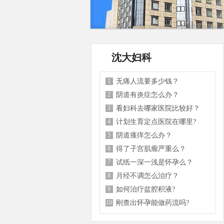
沈大妇科
1
无痛人流要多少钱？
2
阴道有炎症怎么办？
3
看妇科去哪家医院比较好？
4
计划生育定点医院在哪里?
5
阴道瘙痒怎么办？
6
得了子宫肌瘤严重么？
7
试纸一深一浅是怀孕么？
8
月经不调怎么治疗？
9
如何治疗盆腔积液?
10
刚查出怀孕能做药流吗?