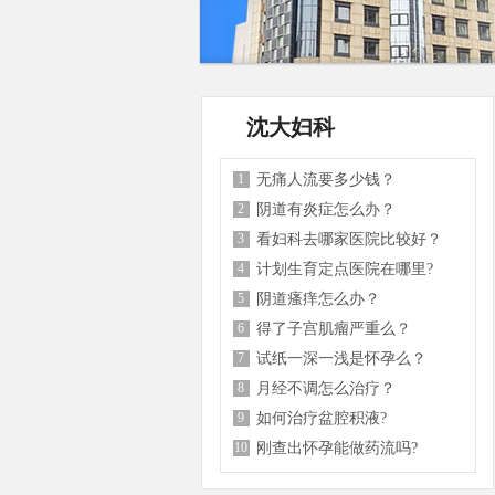
沈大妇科
1
无痛人流要多少钱？
2
阴道有炎症怎么办？
3
看妇科去哪家医院比较好？
4
计划生育定点医院在哪里?
5
阴道瘙痒怎么办？
6
得了子宫肌瘤严重么？
7
试纸一深一浅是怀孕么？
8
月经不调怎么治疗？
9
如何治疗盆腔积液?
10
刚查出怀孕能做药流吗?